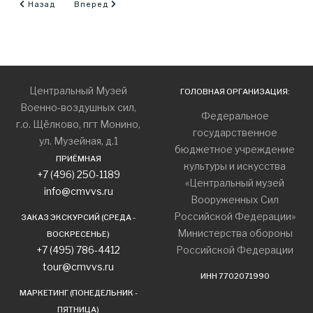
Предыдущий: 26 июля 1941 года капитану Н. Ф. Гастелло было
Следующий: 115 лет со дня рождения советского г
Назад
Вперед
Центральный Музей
ГОЛОВНАЯ ОРГАНИЗАЦИЯ:
Военно-воздушных сил,
Федеральное
г.о. Щёлково, пгт Монино,
государственное
ул. Музейная, д.1
бюджетное учреждение
ПРИЁМНАЯ
культуры и искусства
+7 (496) 250-1189
«Центральный музей
info@cmvvs.ru
Вооруженных Сил
Российской Федерации»
ЗАКАЗ ЭКСКУРСИЙ (СРЕДА -
Министерства обороны
ВОСКРЕСЕНЬЕ)
+7 (495) 786-4412
Российской Федерации
tour@cmvvs.ru
ИНН 7702071990
МАРКЕТИНГ (ПОНЕДЕЛЬНИК -
ПЯТНИЦА)