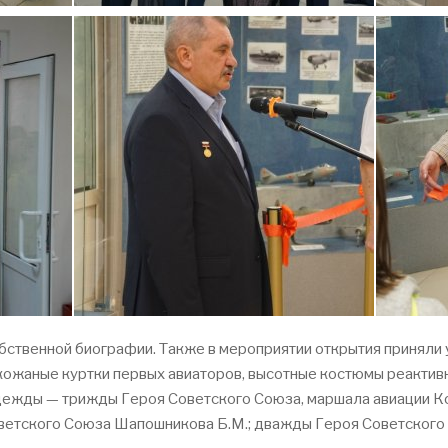
собственной биографии. Также в мероприятии открытия приняли
 кожаные куртки первых авиаторов, высотные костюмы реактив
ежды — трижды Героя Советского Союза, маршала авиации Ко
оветского Союза Шапошникова Б.М.; дважды Героя Советского