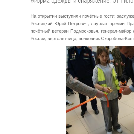
«Форма одежды и снаряжение. От пило
На открытии выступили почётные гости: заслуж
Ресницкий Юрий Петрович; лауреат премии Прав
почётный ветеран Подмосковья, генерал-майор
России, вертолетчица, полковник Скоробова-Кош