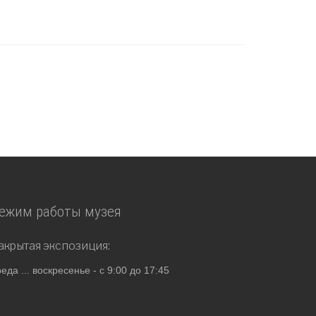
еды
ежим работы музея
акрытая экспозиция:
реда ... воскресенье - с 9:00 до 17:45