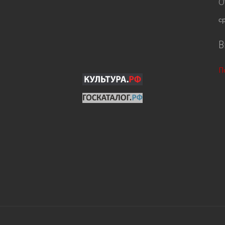
О
с
В
П