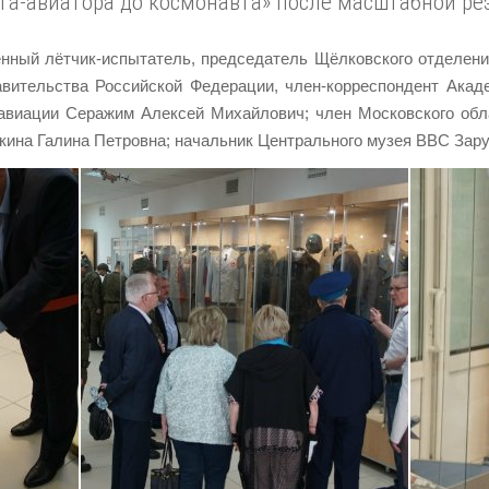
та-авиатора до космонавта» после масштабной ре
енный лётчик-испытатель, председатель Щёлковского отделени
ительства Российской Федерации, член-корреспондент Акаде
 авиации Серажим Алексей Михайлович; член Московского обл
кина Галина Петровна; начальник Центрального музея ВВС Зар