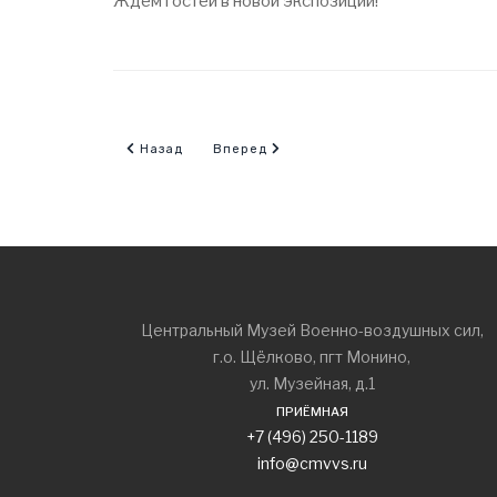
Ждем гостей в новой экспозиции!
Предыдущий: В Центральном музее ВВС прошла вс
Следующий: Ежегодный пробег мотокл
Назад
Вперед
Центральный Музей Военно-воздушных сил,
г.о. Щёлково, пгт Монино,
ул. Музейная, д.1
ПРИЁМНАЯ
+7 (496) 250-1189
info@cmvvs.ru