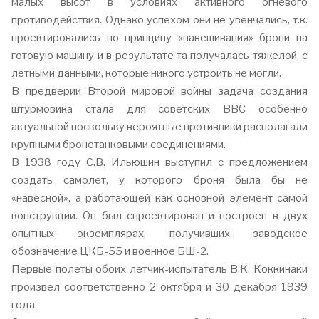
малых высот в условиях активного огневого
противодействия. Однако успехом они не увенчались, т.к.
проектировались по принципу «навешивания» брони на
готовую машину и в результате та получалась тяжелой, с
летными данными, которые никого устроить не могли.
В предверии Второй мировой войны задача создания
штурмовика стала для советских ВВС особенно
актуальной поскольку вероятные противники располагали
крупными бронетанковыми соединениями.
В 1938 году С.В. Ильюшин выступил с предложением
создать самолет, у которого броня была бы не
«навесной», а работающей как основной элемент самой
конструкции. Он был спроектирован и построен в двух
опытных экземплярах, получивших заводское
обозначение ЦКБ-55 и военное БШ-2.
Первые полеты обоих летчик-испытатель В.К. Коккинаки
произвел соответственно 2 октября и 30 декабря 1939
года.