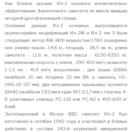
Как боевое оружие Ил-2 оказался исключительно
эффективным. Аналогичного самолета не имела авиация
ни одной другой воюющей страны.
Основные данные Ил-2 основных, выпускавшихся
крупносерийно модификаций Ил-2М и Ил-2 тип 3 были
следующие: мотор АМ-38Ф мощностью 1760 лошадиных
сил, размах крыла -14,6 м., площадь - 38,5 кв. м., длина
самолета - 11,6 м., полетная масса - 6150-6350 кг,
максимальная скорость у земли - 390-400 км/ч, на высоте
1-1,5 км - 414 км/ч, вооружение - две пушки ШВАК
калибром 20 мм, позднее 23 мм ВЯ, и, наконец, НС-
ОКБ-16 (37 мм), два неподвижных крыльевых пулемета
ШКАС калибром 7,62 мм и один УБТ (12,7 мм) у стрелка, 4-
8 реактивных снаряда РС-132 или РС-82 и 400-600 кг
бомб.
Экспонируемый в Музее ВВС самолет Ил-2 был
изготовлен в октябре 1942 года и участвовал в боевых
действиях в составе 243-й штурмовой авиационной